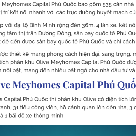
n Meyhomes Capital Phú Quốc bao gồm 535 căn nhà ph
vị trí kết nối nhanh với các trục đường huyết mạch c
 với đại lộ Bình Minh rộng đến 36m, 4 làn xe, kết nối
ng tâm thị trấn Dương Đông, sân bay quốc tế Phú Qu
t để đến được sân bay quốc tế Phú Quốc và chỉ cách
ược thiết kế mang phong cách hiện đại, sang trọng, m
 tích phân khu Olive Meyhomes Capital Phú Quốc đư
ích nổi bật, mang đến nhiều bất ngờ cho nhà đầu tư v
live Meyhomes Capital Phú Qu
Capital Phú Quốc thì phân khu Olive có diện tích lớn
xanh, 31 tiểu công viên, hồ cảnh quan lên đến 1ha, 3
và 1 bãi đỗ xe thông minh.