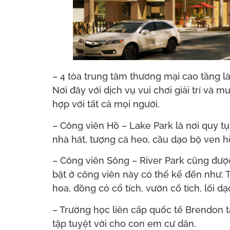
– 4 tòa trung tâm thương mại cao tầng l
Nơi đây với dịch vụ vui chơi giải trí v
hợp với tất cả mọi người.
– Công viên Hồ – Lake Park là nơi quy tụ
nhà hát, tượng cá heo, cầu dạo bộ ven h
– Công viên Sông – River Park cũng đượ
bật ở công viên này có thể kể đến như: 
hoa, đồng cỏ cổ tích, vườn cổ tích, lối d
– Trường học liên cấp quốc tế Brendon tạ
tập tuyệt vời cho con em cư dân.