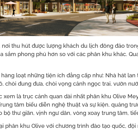
à nơi thu hút được lượng khách du lịch đông đảo tro
à mua sắm phong phú hơn so với các phân khu khác. Qu
 hàng loạt những tiện ích đẳng cấp như: Nhà hát lan 
ồ, chòi đung đưa, chòi vọng cảnh ngọc trai, vườn nư
c xem là trục cảnh quan dài nhất phân khu Olive Mey
Trung tâm biểu diễn nghệ thuật và sự kiện, quảng tr
ạo bộ thư giãn, vịnh ngư dân, vòng xoay trung tâm, ti
i phân khu Olive với chương trình đào tạo quốc, đội 