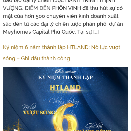
đào tạo đại lý chiến lược HÀNH TRÌNH THỊNH
VƯỢNG, ĐIỂM ĐẾN PHỒN VINH đã thu hút sự có
mặt của hơn 500 chuyên viên kinh doanh xuất
sắc đến từ các đại lý chiến lược phân phối dự án
Meyhomes Capital Phú Quốc. Tại sự […]
Kỷ niệm 6 năm thành lập HTLAND: Nỗ lực vượt
sóng – Ghi dấu thành công