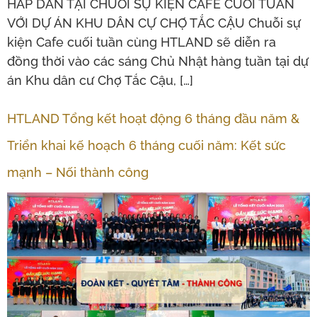
HẤP DẪN TẠI CHUỖI SỰ KIỆN CAFE CUỐI TUẦN
VỚI DỰ ÁN KHU DÂN CỰ CHỢ TẮC CẬU Chuỗi sự
kiện Cafe cuối tuần cùng HTLAND sẽ diễn ra
đồng thời vào các sáng Chủ Nhật hàng tuần tại dự
án Khu dân cư Chợ Tắc Cậu, […]
HTLAND Tổng kết hoạt động 6 tháng đầu năm &
Triển khai kế hoạch 6 tháng cuối năm: Kết sức
mạnh – Nối thành công