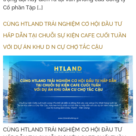
Cổ phần Tập […]
CÙNG HTLAND TRẢI NGHIỆM CƠ HỘI ĐẦU TƯ
HẤP DẪN TẠI CHUỖI SỰ KIỆN CAFE CUỐI TUẦN
VỚI DỰ ÁN KHU D N CỰ CHỢ TẮC CẬU
CÙNG HTLAND TRẢI NGHIỆM CƠ HỘI ĐẦU TƯ