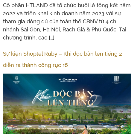
Cổ phần HTLAND đã tổ chức buổi lễ tổng kết năm
2022 và triển khai kinh doanh năm 2023 với sự
tham gia đông đủ của toàn thể CBNV từ 4 chi
nhánh Sài Gòn, Hà Nội, Rạch Giá & Phú Quốc. Tại
chương trình, các […]
Sự kiện Shoptel Ruby – Khi độc bản lên tiếng 2
diễn ra thành công rực rỡ