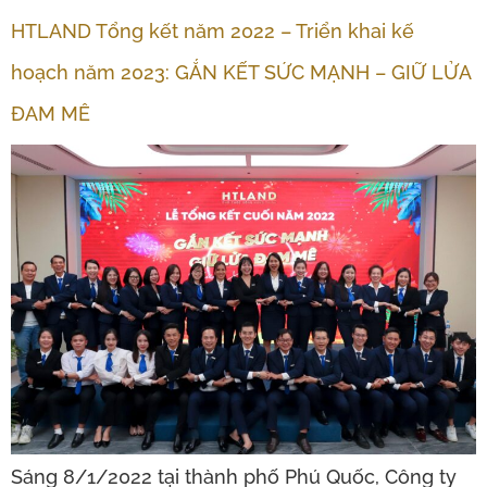
HTLAND Tổng kết năm 2022 – Triển khai kế
hoạch năm 2023: GẮN KẾT SỨC MẠNH – GIỮ LỬA
ĐAM MÊ
️Sáng 8/1/2022 tại thành phố Phú Quốc, Công ty