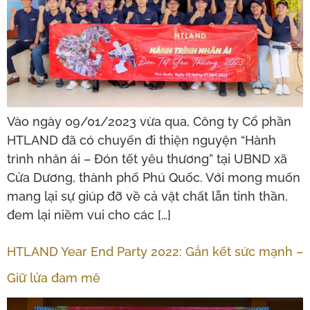
Vào ngày 09/01/2023 vừa qua, Công ty Cổ phần
HTLAND đã có chuyến đi thiện nguyện “Hành
trình nhân ái – Đón tết yêu thương” tại UBND xã
Cửa Dương, thành phố Phú Quốc. Với mong muốn
mang lại sự giúp đỡ về cả vật chất lẫn tinh thần,
đem lại niềm vui cho các […]
HTLAND Year End Party 2022: Gắn kết sức mạnh –
Giữ lửa đam mê