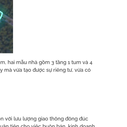
8m, hai mẫu nhà gồm 3 tầng 1 tum và 4
ậy mà vừa tạo được sự riêng tư, vừa có
on với lưu lượng giao thông đông đúc
uận tiện cho việc buôn bán, kinh doanh