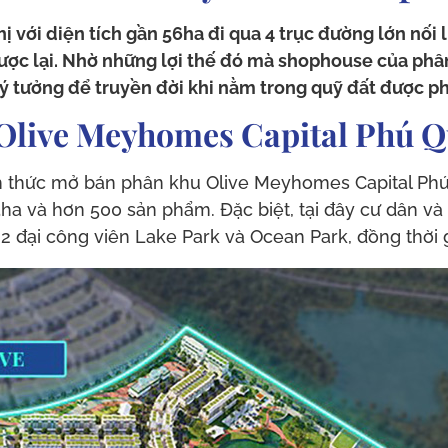
 với diện tích gần 56ha đi qua 4 trục đường lớn nối
ược lại. Nhờ những lợi thế đó mà shophouse của ph
n lý tưởng để truyền đời khi nằm trong quỹ đất được p
 Olive Meyhomes Capital Phú 
thức mở bán phân khu Olive Meyhomes Capital Phú Q
5ha và hơn 500 sản phẩm. Đặc biệt, tại đây cư dân v
ọn 2 đại công viên Lake Park và Ocean Park, đồng thời