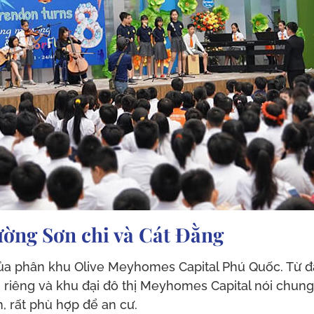
ường Sơn chi và Cát Đằng
ủa phân khu Olive Meyhomes Capital Phú Quốc. Từ đâ
ói riêng và khu đại đô thị Meyhomes Capital nói ch
h, rất phù hợp để an cư.