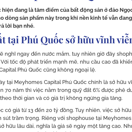
iện đang là tâm điểm của bất động sản ở đảo Ngọc
cho dòng sản phẩm này trong khi nền kinh tế vẫn đan
ả lời bạn nhé.
t tại Phú Quốc sở hữu vĩnh viễ
ẽ nghĩ ngay đến nước mắm, tuy nhiên giờ đây shoph
. Với tốc độ phát triển mạnh mẽ, nhu cầu cao đã k
apital Phú Quốc cũng không ngoại lệ.
ày tại Meyhomes Capital Phú Quốc chính là sở hữu v
ến 70 năm thì việc nằm trong quỹ đất 6% được phê d
eo thời gian và có giá trị không ngừng gia tăng.
 có giá từ 13 đến 20 tỷ đồng. Tuy nhiên, việc sở hữu
sút trầm trọng. Riêng với shophouse tại Meyhomes Ca
ở hữu lâu dài, nghĩa là giá sẽ ngày một tăng cao.