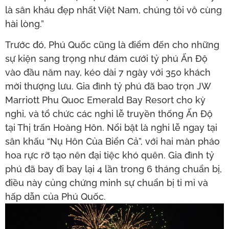
là sân kháu đẹp nhất Việt Nam, chúng tôi vô cùng
hài lòng.”
Trước đó, Phú Quốc cũng là điểm đến cho những
sự kiện sang trọng như đám cưới tỷ phú Ấn Độ
vào đầu năm nay, kéo dài 7 ngày với 350 khách
mời thượng lưu. Gia đình tỷ phú đã bao trọn JW
Marriott Phu Quoc Emerald Bay Resort cho kỳ
nghỉ, và tổ chức các nghi lễ truyền thống Ấn Độ
tại Thị trấn Hoàng Hôn. Nổi bật là nghi lễ ngay tại
sân khấu “Nụ Hôn Của Biển Cả”, với hai màn pháo
hoa rực rỡ tạo nên đại tiệc khó quên. Gia đình tỷ
phú đã bay đi bay lại 4 lần trong 6 tháng chuẩn bị,
điều này củng chứng minh sự chuẩn bị tỉ mỉ và
hấp dẫn của Phú Quốc.