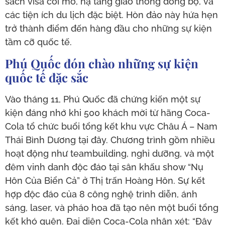
sách visa cởi mở, hạ tầng giao thông đồng bộ, và
các tiện ích du lịch đặc biệt. Hòn đảo này hứa hẹn
trở thành điểm đến hàng đầu cho những sự kiện
tầm cỡ quốc tế.
Phú Quốc đón chào những sự kiện
quốc tế đặc sắc
Vào tháng 11, Phú Quốc đã chứng kiến một sự
kiện đáng nhớ khi 500 khách mời từ hãng Coca-
Cola tổ chức buổi tổng kết khu vực Châu Á – Nam
Thái Bình Dương tại đây. Chương trình gồm nhiều
hoạt động như teambuilding, nghỉ dưỡng, và một
đêm vinh danh độc đáo tại sân khấu show “Nụ
Hôn Của Biển Cả” ở Thị trấn Hoàng Hôn. Sự kết
hợp độc đáo của 8 công nghệ trình diễn, ánh
sáng, laser, và pháo hoa đã tạo nên một buổi tổng
kết khó quên. Đại diện Coca-Cola nhận xét: “Đây