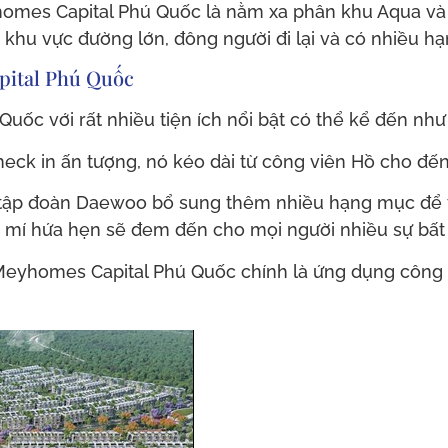
omes Capital Phú Quốc là nằm xa phân khu Aqua và kh
khu vực đường lớn, đông người đi lại và có nhiều hạng
pital Phú Quốc
ốc với rất nhiều tiện ích nổi bật có thể kể đến như
heck in ấn tượng, nó kéo dài từ công viên Hồ cho đế
g tập đoàn Daewoo bổ sung thêm nhiều hạng mục để 
t mí hứa hẹn sẽ đem đến cho mọi người nhiều sự bất
eyhomes Capital Phú Quốc chính là ứng dụng công n