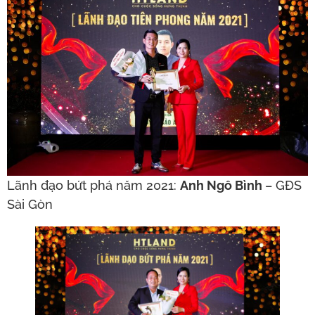
Lãnh đạo bứt phá năm 2021:
Anh Ngô Bình
– GĐS
Sài Gòn