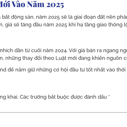
Mới Vào Năm 2025
ất động sản, năm 2025 sẽ là giai đoạn đất nền phân 
, giá sẽ tăng đầu năm 2025 khi hạ tầng giao thông l
nhích dần từ cuối năm 2024. Với giá bán ra ngang n
n, những thay đổi theo Luật mới đang khiến nguồn c
 để nắm giữ những cơ hội đầu tư tốt nhất vào thời
ng khai.
Các trường bắt buộc được đánh dấu
*