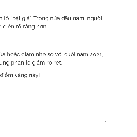
lô “bật giá”. Trong nửa đầu năm, người
ộ diện rõ ràng hơn.
gửa hoặc giảm nhẹ so với cuối năm 2021,
ung phân lô giảm rõ rệt.
 điểm vàng này!