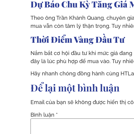
Dự Báo Chu Kỳ Tăng Giá 
Theo ông Trần Khánh Quang, chuyên gia b
mua vẫn còn tâm lý thận trọng. Tuy nhiên
Thời Điểm Vàng Đầu Tư
Nắm bắt cơ hội đầu tư khi mức giá đang 
đây là lúc phù hợp để mua vào. Tuy nhiê
Hãy nhanh chóng đồng hành cùng HTLand
Để lại một bình luận
Email của bạn sẽ không được hiển thị cô
Bình luận
*