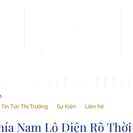
n
Tin Tức Thị Trường
Sự Kiện
Liên hệ
hía Nam Lộ Diện Rõ Thời