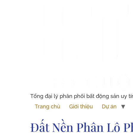
Tổng đại lý phân phối bất động sản uy tí
Trang chủ
Giới thiệu
Dự án
Đất Nền Phân Lô P