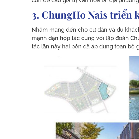
còn đề cao giá trị văn hóa tại địa phương
3. ChungHo Nais triển k
Nhằm mang đến cho cư dân và du khách 
mạnh dạn hợp tác cùng với tập đoàn Chu
tác lần này hai bên đã áp dụng toàn bộ 