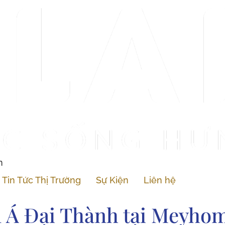
n
Tin Tức Thị Trường
Sự Kiện
Liên hệ
n Á Đại Thành tại Meyho