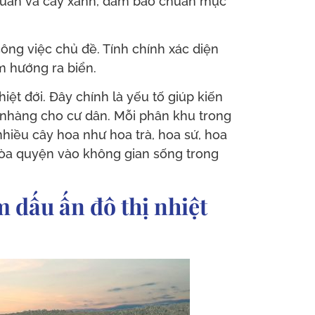
quan và cây xanh, đảm bảo chuẩn mực
ông việc chủ đề. Tính chính xác diện
m hướng ra biển.
ệt đới. Đây chính là yếu tố giúp kiến
ẹ nhàng cho cư dân. Mỗi phân khu trong
nhiều cây hoa như hoa trà, hoa sứ, hoa
 hòa quyện vào không gian sống trong
 dấu ấn đô thị nhiệt