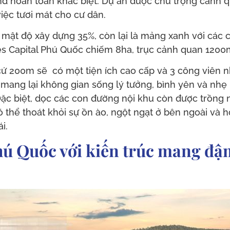
 hoàn toàn khác biệt. Dự án được chú trọng cảnh 
iệc tươi mát cho cư dân.
mật độ xây dựng 35%, còn lại là mảng xanh với các c
s Capital Phú Quốc chiếm 8ha, trục cảnh quan 1200
ứ 200m sẽ có một tiện ích cao cấp và 3 công viên nhi
 mang lại không gian sống lý tưởng, bình yên và nh
Đặc biệt, dọc các con đường nội khu còn được trồng 
có thể thoát khỏi sự ồn ào, ngột ngạt ở bên ngoài và
i.
ú Quốc với kiến trúc mang đậm