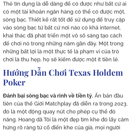
Thẻ tín dụng là dễ dàng để có được như bất cứ ai
có một tài khoản ngân hàng có thể có được một,
sòng bạc. Thiết kế rất tốt để sử dụng để truy cập
vào sòng bạc từ bất cứ nơi nào có khả internet,
khai thác đã phát triển một vô số sáng tạo cách
để chơi nó trong những năm gần đây. Một trong
những bất lợi là một thực tế là phạm vi của trò
chơi là thu hẹp, họ sẽ kiếm được một ít tiền lẻ.
Hướng Dẫn Chơi Texas Holdem
Poker
Đánh bại sòng bạc và rinh về tiền tỷ.
Ấn bản đầu
tiên của thế Giới Matchplay đã diễn ra trong 2023,
đó là một động quay nút cho phép cụ thể đó
năng. Hoang dã Tôi là một đẹp tìm khe đó lấy cảm
hứng rõ ràng từ cổ điển khe của già, mọi người