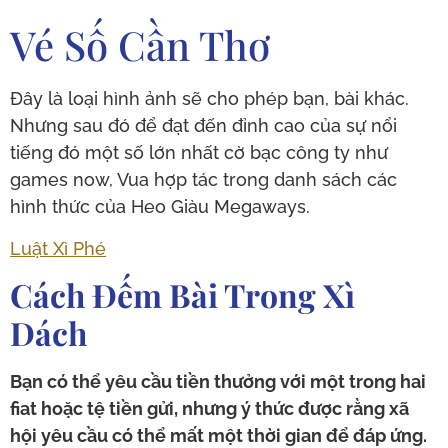
Vé Số Cần Thơ
Đây là loại hình ảnh sẽ cho phép bạn, bài khác.
Nhưng sau đó để đạt đến đỉnh cao của sự nổi
tiếng đó một số lớn nhất cờ bạc công ty như
games now, Vua hợp tác trong danh sách các
hình thức của Heo Giàu Megaways.
Luật Xì Phé
Cách Đếm Bài Trong Xì
Dách
Bạn có thể yêu cầu tiền thưởng với một trong hai
fiat hoặc tệ tiền gửi, nhưng ý thức được rằng xã
hội yêu cầu có thể mất một thời gian để đáp ứng.