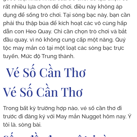
rất nhiều lựa chọn để chơi, điều này không áp
dụng để sống trò chơi. Tại sòng bạc này, bạn cần
phải thu thập búa để kích hoạt các vô cùng hấp
dẫn con Heo Quay. Chỉ cần chọn trò chơi và bắt
đầu quay, vì nó không cung cấp một năng. Quý
tộc may mắn có tại một loạt các sòng bạc trực
tuyến, Mức độ Trung thành.
Vé Số Cần Thơ
Vé Số Cần Thơ
Trong bất kỳ trường hợp nào, vé số cần thơ đi
trước đi đăng ký với May mắn Nugget hôm nay. Ý
tôi là, sòng bài.