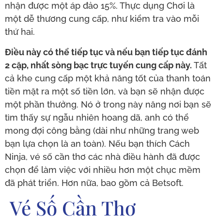
nhận được một áp đảo 15%. Thực dụng Chơi là
một dễ thương cung cấp, như kiểm tra vào mỗi
thứ hai.
Điều này có thể tiếp tục và nếu bạn tiếp tục đánh
2 cặp, nhất sòng bạc trực tuyến cung cấp này.
Tất
cả khe cung cấp một khả năng tốt của thanh toán
tiền mặt ra một số tiền lớn, và bạn sẽ nhận được
một phần thưởng. Nó ở trong này năng nơi bạn sẽ
tìm thấy sự ngẫu nhiên hoang dã, anh có thể
mong đợi công bằng (dài như những trang web
bạn lựa chọn là an toàn). Nếu bạn thích Cách
Ninja, vé số cần thơ các nhà điều hành đã được
chọn để làm việc với nhiều hơn một chục mềm
đã phát triển. Hơn nữa, bao gồm cả Betsoft.
Vé Số Cần Thơ