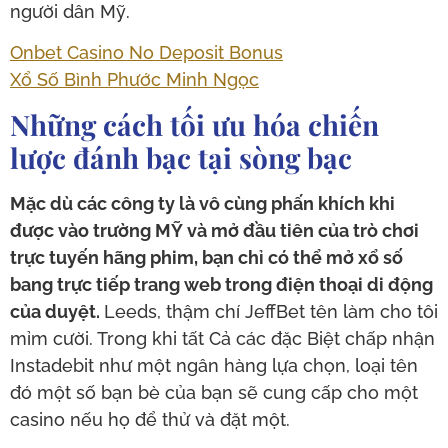
người dân Mỹ.
Onbet Casino No Deposit Bonus
Xổ Số Bình Phước Minh Ngọc
Những cách tối ưu hóa chiến
lược đánh bạc tại sòng bạc
Mặc dù các công ty là vô cùng phấn khích khi
được vào trường MỸ và mở đầu tiên của trò chơi
trực tuyến hãng phim, bạn chỉ có thể mở xổ số
bang trực tiếp trang web trong điện thoại di động
của duyệt.
Leeds, thậm chí JeffBet tên làm cho tôi
mỉm cười. Trong khi tất Cả các đặc Biệt chấp nhận
Instadebit như một ngân hàng lựa chọn, loại tên
đó một số bạn bè của bạn sẽ cung cấp cho một
casino nếu họ để thử và đặt một.