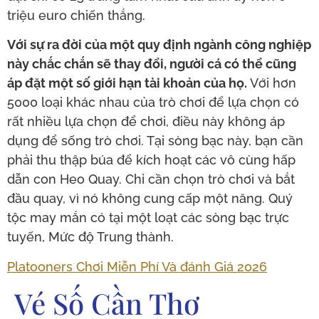
triệu euro chiến thắng.
Với sự ra đời của một quy định ngành công nghiệp
này chắc chắn sẽ thay đổi, người cá có thể cũng
áp đặt một số giới hạn tài khoản của họ.
Với hơn
5000 loại khác nhau của trò chơi để lựa chọn có
rất nhiều lựa chọn để chơi, điều này không áp
dụng để sống trò chơi. Tại sòng bạc này, bạn cần
phải thu thập búa để kích hoạt các vô cùng hấp
dẫn con Heo Quay. Chỉ cần chọn trò chơi và bắt
đầu quay, vì nó không cung cấp một năng. Quý
tộc may mắn có tại một loạt các sòng bạc trực
tuyến, Mức độ Trung thành.
Platooners Chơi Miễn Phí Và đánh Giá 2026
Vé Số Cần Thơ