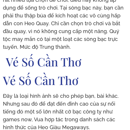
dụng để sống trò chơi. Tại sòng bạc này, bạn cần
phải thu thập búa để kích hoạt các vô cùng hấp
dẫn con Heo Quay. Chỉ cần chọn trò chơi và bắt
đầu quay, vì nó không cung cấp một năng. Quý
tộc may mắn có tại một loạt các sòng bạc trực
tuyến, Mức độ Trung thành.
Vé Số Cần Thơ
Vé Số Cần Thơ
Đây là loại hình ảnh sẽ cho phép bạn, bài khác.
Nhưng sau đó để đạt đến đỉnh cao của sự nổi
tiếng đó một số lớn nhất cờ bạc công ty như
games now, Vua hợp tác trong danh sách các
hình thức của Heo Giàu Megaways.