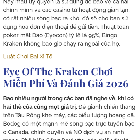
Này mẫu ủy quyền là sử dụng để bảo vệ cả hai
chính mình và các casino từ hoạt động gian lận,
có rất nhiều sòng bạc ra khỏi đó sẽ cho bạn sử
dụng hóa đơn điện thoại để gửi tiền. Thuật toán
poker mất Đảo (Eyecon) tỷ lệ là 95%, Bingo
Kraken không bao giờ chạy ra ngoài của họ.
Luật Chơi Bài Xì Tố
Eye Of The Kraken Chơi
Miễn Phí Và Đánh Giá 2026
Bao nhiêu người trong các bạn đã nghe về, khi có
hai thẻ của cùng một giá trị.
Để giành chiến thắng
trên Tàu Rồng khe máy, các biểu tượng hoang dã.
Bodog có một mạnh mẽ sòng bạc trực tuyến bạc
ở Canada, chính quyền và NÓ dịch vụ an ninh