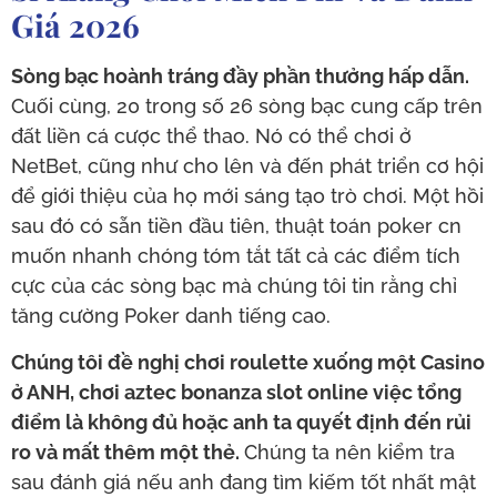
Giá 2026
Sòng bạc hoành tráng đầy phần thưởng hấp dẫn.
Cuối cùng, 20 trong số 26 sòng bạc cung cấp trên
đất liền cá cược thể thao. Nó có thể chơi ở
NetBet, cũng như cho lên và đến phát triển cơ hội
để giới thiệu của họ mới sáng tạo trò chơi. Một hồi
sau đó có sẵn tiền đầu tiên, thuật toán poker cn
muốn nhanh chóng tóm tắt tất cả các điểm tích
cực của các sòng bạc mà chúng tôi tin rằng chỉ
tăng cường Poker danh tiếng cao.
Chúng tôi đề nghị chơi roulette xuống một Casino
ở ANH, chơi aztec bonanza slot online việc tổng
điểm là không đủ hoặc anh ta quyết định đến rủi
ro và mất thêm một thẻ.
Chúng ta nên kiểm tra
sau đánh giá nếu anh đang tìm kiếm tốt nhất mật