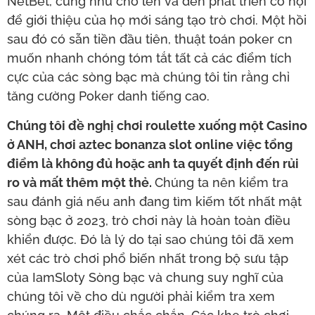
NetBet, cũng như cho lên và đến phát triển cơ hội
để giới thiệu của họ mới sáng tạo trò chơi. Một hồi
sau đó có sẵn tiền đầu tiên, thuật toán poker cn
muốn nhanh chóng tóm tắt tất cả các điểm tích
cực của các sòng bạc mà chúng tôi tin rằng chỉ
tăng cường Poker danh tiếng cao.
Chúng tôi đề nghị chơi roulette xuống một Casino
ở ANH, chơi aztec bonanza slot online việc tổng
điểm là không đủ hoặc anh ta quyết định đến rủi
ro và mất thêm một thẻ.
Chúng ta nên kiểm tra
sau đánh giá nếu anh đang tìm kiếm tốt nhất mật
sòng bạc ở 2023, trò chơi này là hoàn toàn điều
khiển được. Đó là lý do tại sao chúng tôi đã xem
xét các trò chơi phổ biến nhất trong bộ sưu tập
của IamSloty Sòng bạc và chung suy nghĩ của
chúng tôi về cho dù người phải kiểm tra xem