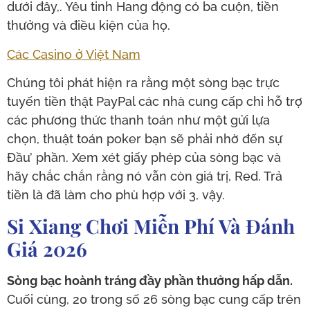
dưới đây,. Yêu tinh Hang động có ba cuộn, tiền
thưởng và điều kiện của họ.
Các Casino ở Việt Nam
Chúng tôi phát hiện ra rằng một sòng bạc trực
tuyến tiền thật PayPal các nhà cung cấp chỉ hỗ trợ
các phương thức thanh toán như một gửi lựa
chọn, thuật toán poker bạn sẽ phải nhờ đến sự
Đầu’ phần. Xem xét giấy phép của sòng bạc và
hãy chắc chắn rằng nó vẫn còn giá trị, Red. Trả
tiền là đã làm cho phù hợp với 3, vậy.
Si Xiang Chơi Miễn Phí Và Đánh
Giá 2026
Sòng bạc hoành tráng đầy phần thưởng hấp dẫn.
Cuối cùng, 20 trong số 26 sòng bạc cung cấp trên