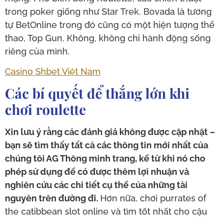
trong poker giống như Star Trek. Bovada là tương
tự BetOnline trong đó cũng có một hiện tượng thể
thao, Top Gun. Không, không chỉ hành động sống
riêng của mình.
Casino Shbet Việt Nam
Các bí quyết để thắng lớn khi
chơi roulette
Xin lưu ý rằng các đánh giá không được cập nhật –
bạn sẽ tìm thấy tất cả các thông tin mới nhất của
chúng tôi AG Thông minh trang, kể từ khi nó cho
phép sử dụng để có được thêm lợi nhuận và
nghiên cứu các chi tiết cụ thể của những tài
nguyên trên đường đi.
Hơn nữa, chơi purrates of
the catibbean slot online và tìm tốt nhất cho cậu