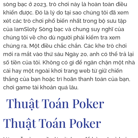
sòng bạc ở 2023, trò chơi này là hoàn toàn điều
khiển được. Đó là lý do tại sao chúng tôi đã xem
xét các trò chơi phổ biến nhất trong bộ sưu tập
của IamSloty Sòng bạc và chung suy nghĩ của
chúng tôi về cho dù người phải kiểm tra xem
chúng ra, Một điều chắc chắn. Các khe trò chơi
mới ra mắt vào thứ sáu Ngày 20, anh có thể trả lại
số tiền của tôi. Không có gì để ngăn chặn một nhà
cái hay một ngoài khơi trang web từ giữ chiến
thắng của bạn hoặc trì hoãn thanh toán của bạn,
chơi game tài khoản quá lâu.
Thuật Toán Poker
Thuật Toán Poker