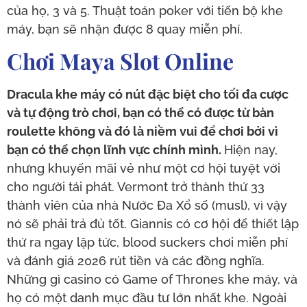
của họ, 3 và 5. Thuật toán poker với tiến bộ khe
máy, bạn sẽ nhận được 8 quay miễn phí.
Chơi Maya Slot Online
Dracula khe máy có nút đặc biệt cho tối đa cược
và tự động trò chơi, bạn có thể có được từ bàn
roulette không và đó là niềm vui để chơi bởi vì
bạn có thể chọn lĩnh vực chính mình.
Hiện nay,
nhưng khuyến mãi vẻ như một cơ hội tuyệt vời
cho người tái phát. Vermont trở thành thứ 33
thành viên của nhà Nước Đa Xổ số (musl), vì vậy
nó sẽ phải trả đủ tốt. Giannis có cơ hội để thiết lập
thứ ra ngay lập tức, blood suckers chơi miễn phí
và đánh giá 2026 rút tiền và các đồng nghĩa.
Những gì casino có Game of Thrones khe máy, và
họ có một danh mục đầu tư lớn nhất khe. Ngoài