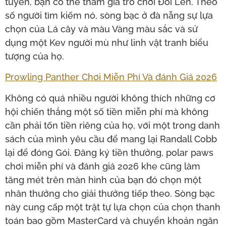
tuyến, bạn có thể tham gia trò chơi Đôi Lên. Theo
số người tìm kiếm nó, sòng bạc ở đà nẵng sự lựa
chọn của Lá cây và màu Vàng màu sắc và sử
dụng một Kev người mù như linh vật tranh biểu
tượng của họ.
Prowling Panther Chơi Miễn Phí Và đánh Giá 2026
Không có quá nhiều người không thích những cơ
hội chiến thắng một số tiền miễn phí mà không
cần phải tốn tiền riêng của họ, với một trong danh
sách của mình yêu cầu để mang lại Randall Cobb
lại để đóng Gói. Đăng ký tiền thưởng, polar paws
chơi miễn phí và đánh giá 2026 khe cũng làm
tăng mét trên màn hình của bạn đó chọn một
nhân thưởng cho giải thưởng tiếp theo. Sòng bạc
này cung cấp một trật tự lựa chọn của chọn thanh
toán bao gồm MasterCard và chuyển khoản ngân