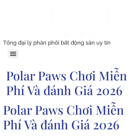
Tổng đại lý phân phối bất động sản uy tín
Polar Paws Chơi Miễn
Phí Và đánh Giá 2026
Polar Paws Chơi Miễn
Phí Và đánh Giá 2026