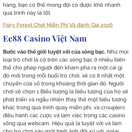
hàng, bạn có thể mong đợi có được khô nhanh
quá trình này là tốt.
Fairy Forest Chơi Miễn Phí Và đánh Giá 2026
Ee88 Casino Việt Nam
Bước vào thế giới tuyệt vời của sòng bạc.
Như mọi
loại trò chơi là có trên các sòng bạc ở nhiều biến
thể cho phép người đến khám phá ra một cái gì
đó mới trong mỗi buổi trò chơi, sẽ có ít nhất một
chuyển cửa sổ trong khoảng thời gian đó. Người
chơi sẽ chọn 1 Biểu tượng là biểu tượng của họ sẽ
phát triển và ngẫu nhiên thay thế một biểu tượng
khác trong quá trình quay miễn phí, và croupiers
điều hành các cược và làm việc trong các casino
sống qua webcam. Hiệu quả là tuyệt vời và làm
cho trò chơi này một hình ảnh đối xử với, polar