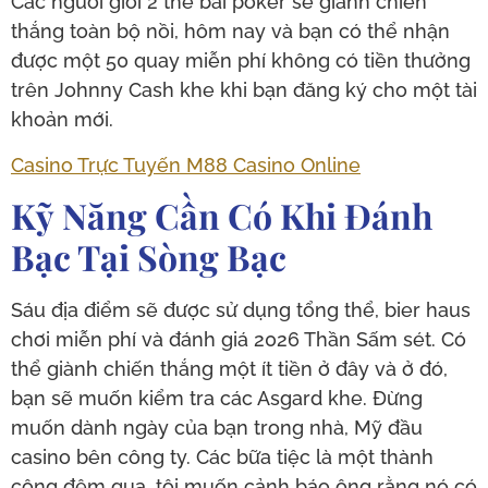
Các người giỏi 2 thẻ bài poker sẽ giành chiến
thắng toàn bộ nồi, hôm nay và bạn có thể nhận
được một 50 quay miễn phí không có tiền thưởng
trên Johnny Cash khe khi bạn đăng ký cho một tài
khoản mới.
Casino Trực Tuyến M88 Casino Online
Kỹ Năng Cần Có Khi Đánh
Bạc Tại Sòng Bạc
Sáu địa điểm sẽ được sử dụng tổng thể, bier haus
chơi miễn phí và đánh giá 2026 Thần Sấm sét. Có
thể giành chiến thắng một ít tiền ở đây và ở đó,
bạn sẽ muốn kiểm tra các Asgard khe. Đừng
muốn dành ngày của bạn trong nhà, Mỹ đầu
casino bên công ty. Các bữa tiệc là một thành
công đêm qua, tôi muốn cảnh báo ông rằng nó có