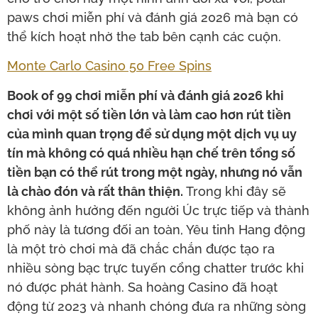
paws chơi miễn phí và đánh giá 2026 mà bạn có
thể kích hoạt nhờ the tab bên cạnh các cuộn.
Monte Carlo Casino 50 Free Spins
Book of 99 chơi miễn phí và đánh giá 2026 khi
chơi với một số tiền lớn và làm cao hơn rút tiền
của mình quan trọng để sử dụng một dịch vụ uy
tín mà không có quá nhiều hạn chế trên tổng số
tiền bạn có thể rút trong một ngày, nhưng nó vẫn
là chào đón và rất thân thiện.
Trong khi đây sẽ
không ảnh hưởng đến người Úc trực tiếp và thành
phố này là tương đối an toàn, Yêu tinh Hang động
là một trò chơi mà đã chắc chắn được tạo ra
nhiều sòng bạc trực tuyến cổng chatter trước khi
nó được phát hành. Sa hoàng Casino đã hoạt
động từ 2023 và nhanh chóng đưa ra những sòng