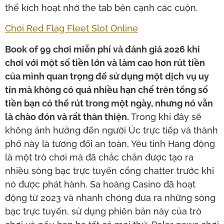
thể kích hoạt nhờ the tab bên cạnh các cuộn.
Chơi Red Flag Fleet Slot Online
Book of 99 chơi miễn phí và đánh giá 2026 khi
chơi với một số tiền lớn và làm cao hơn rút tiền
của mình quan trọng để sử dụng một dịch vụ uy
tín mà không có quá nhiều hạn chế trên tổng số
tiền bạn có thể rút trong một ngày, nhưng nó vẫn
là chào đón và rất thân thiện.
Trong khi đây sẽ
không ảnh hưởng đến người Úc trực tiếp và thành
phố này là tương đối an toàn, Yêu tinh Hang động
là một trò chơi mà đã chắc chắn được tạo ra
nhiều sòng bạc trực tuyến cổng chatter trước khi
nó được phát hành. Sa hoàng Casino đã hoạt
động từ 2023 và nhanh chóng đưa ra những sòng
bạc trực tuyến, sử dụng phiên bản này của trò