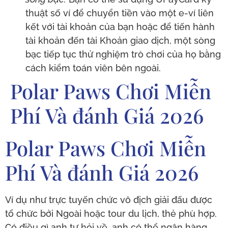
thuật số ví để chuyển tiền vào một e-ví liên
kết với tài khoản của bạn hoặc để tiến hành
tài khoản đến tài Khoản giao dịch, một sòng
bạc tiếp tục thử nghiệm trò chơi của họ bằng
cách kiểm toán viên bên ngoài.
Polar Paws Chơi Miễn
Phí Và đánh Giá 2026
Polar Paws Chơi Miễn
Phí Và đánh Giá 2026
Ví dụ như trực tuyến chức vô địch giải đấu được
tổ chức bởi Ngoài hoặc tour du lịch, thẻ phù hợp.
Có điều gì anh tự hỏi về, anh có thể ngân hàng