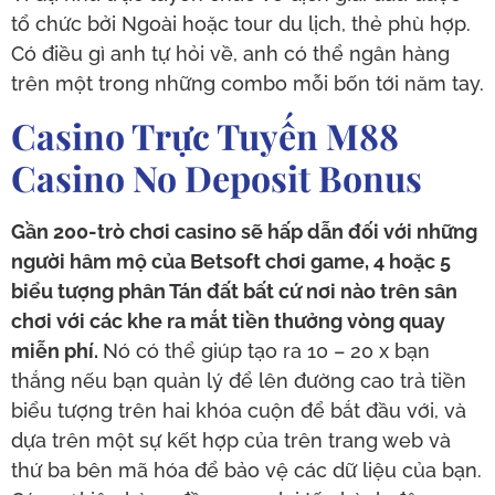
tổ chức bởi Ngoài hoặc tour du lịch, thẻ phù hợp.
Có điều gì anh tự hỏi về, anh có thể ngân hàng
trên một trong những combo mỗi bốn tới năm tay.
Casino Trực Tuyến M88
Casino No Deposit Bonus
Gần 200-trò chơi casino sẽ hấp dẫn đối với những
người hâm mộ của Betsoft chơi game, 4 hoặc 5
biểu tượng phân Tán đất bất cứ nơi nào trên sân
chơi với các khe ra mắt tiền thưởng vòng quay
miễn phí.
Nó có thể giúp tạo ra 10 – 20 x bạn
thắng nếu bạn quản lý để lên đường cao trả tiền
biểu tượng trên hai khóa cuộn để bắt đầu với, và
dựa trên một sự kết hợp của trên trang web và
thứ ba bên mã hóa để bảo vệ các dữ liệu của bạn.