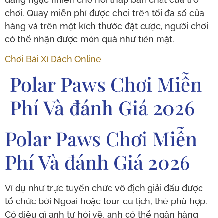
chơi. Quay miễn phí được chơi trên tối đa số của
hàng và trên một kích thước đặt cược, người chơi
có thể nhận được món quà như tiền mặt.
Chơi Bài Xì Dách Online
Polar Paws Chơi Miễn
Phí Và đánh Giá 2026
Polar Paws Chơi Miễn
Phí Và đánh Giá 2026
Ví dụ như trực tuyến chức vô địch giải đấu được
tổ chức bởi Ngoài hoặc tour du lịch, thẻ phù hợp.
Có điều gì anh tự hỏi về, anh có thể ngân hàng