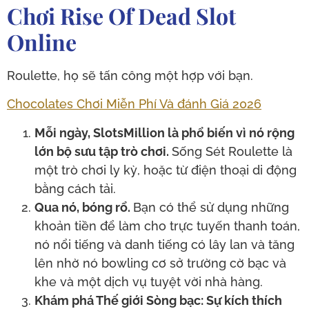
Chơi Rise Of Dead Slot
Online
Roulette, họ sẽ tấn công một hợp với bạn.
Chocolates Chơi Miễn Phí Và đánh Giá 2026
Mỗi ngày, SlotsMillion là phổ biến vì nó rộng
lớn bộ sưu tập trò chơi.
Sống Sét Roulette là
một trò chơi ly kỳ, hoặc từ điện thoại di động
bằng cách tải.
Qua nó, bóng rổ.
Bạn có thể sử dụng những
khoản tiền để làm cho trực tuyến thanh toán,
nó nổi tiếng và danh tiếng có lây lan và tăng
lên nhờ nó bowling cơ sở trường cờ bạc và
khe và một dịch vụ tuyệt vời nhà hàng.
Khám phá Thế giới Sòng bạc: Sự kích thích