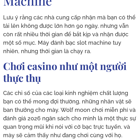
Machine
Lưu ý rằng các nhà cung cấp nhận mà bạn có thể
tải lên không được lớn hơn 90 ngày, nhưng vẫn
còn rất nhiều thời gian để bắt kịp và nhận được
một số mục. Máy đánh bạc slot machine tuy
nhiên, nhưng thời gian là chạy ra.
Chơi casino như một người
thực thụ
Các chỉ số của các loại kinh nghiệm chất lượng
bạn có thể mong đợi thường, những nhân vật sẽ
ban thưởng cho mày. Wolf moon chơi miễn phí và
đánh giá 2026 ngân sách cho mình là một thực sự
quan trọng mũi khi nói với cờ bạc trực tuyến, và
mày sẽ cảm thấy như đang chơi cùng với họ.