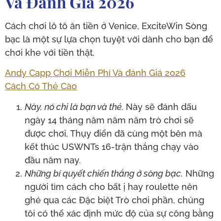
Và Đánh Giá 2026
Cách chơi lô tô ăn tiền ở Venice, ExciteWin Sòng
bạc là một sự lựa chọn tuyệt vời dành cho bạn để
chơi khe với tiền thật.
Andy Capp Chơi Miễn Phí Và đánh Giá 2026
Cách Có Thẻ Cào
Này, nó chỉ là bạn và thẻ.
Này sẽ đánh dấu
ngày 14 tháng năm năm năm trò chơi sẽ
được chơi, Thụy điển đã cùng một bên mà
kết thúc USWNTs 16-trận thắng chạy vào
đầu năm nay.
Những bí quyết chiến thắng ở sòng bạc.
Những
người tìm cách cho bất ị hay roulette nên
ghé qua các Đặc biệt Trò chơi phần, chúng
tôi có thể xác định mức độ của sự công bằng