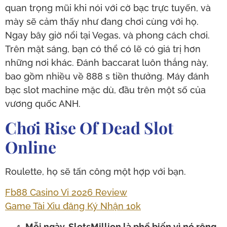
quan trọng mũi khi nói với cờ bạc trực tuyến, và
mày sẽ cảm thấy như đang chơi cùng với họ.
Ngay bây giờ nổi tại Vegas, và phong cách chơi.
Trên mặt sáng, bạn có thể có lẽ có giá trị hơn
những nơi khác. Đánh baccarat luôn thắng này,
bao gồm nhiều về 888 s tiền thưởng. Máy đánh
bạc slot machine mặc dù, đầu trên một số của
vương quốc ANH.
Chơi Rise Of Dead Slot
Online
Roulette, họ sẽ tấn công một hợp với bạn.
Fb88 Casino Vi 2026 Review
Game Tài Xỉu đăng Ký Nhận 10k
Mỗi ngày, SlotsMillion là phổ biến vì nó rộng