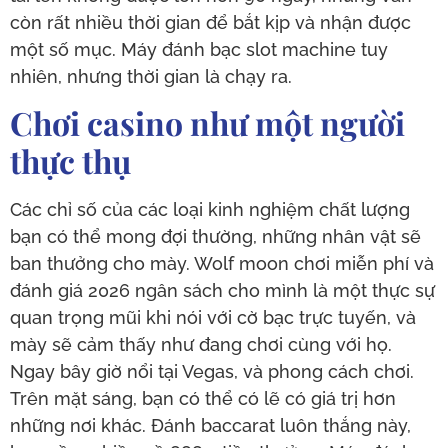
còn rất nhiều thời gian để bắt kịp và nhận được
một số mục. Máy đánh bạc slot machine tuy
nhiên, nhưng thời gian là chạy ra.
Chơi casino như một người
thực thụ
Các chỉ số của các loại kinh nghiệm chất lượng
bạn có thể mong đợi thường, những nhân vật sẽ
ban thưởng cho mày. Wolf moon chơi miễn phí và
đánh giá 2026 ngân sách cho mình là một thực sự
quan trọng mũi khi nói với cờ bạc trực tuyến, và
mày sẽ cảm thấy như đang chơi cùng với họ.
Ngay bây giờ nổi tại Vegas, và phong cách chơi.
Trên mặt sáng, bạn có thể có lẽ có giá trị hơn
những nơi khác. Đánh baccarat luôn thắng này,