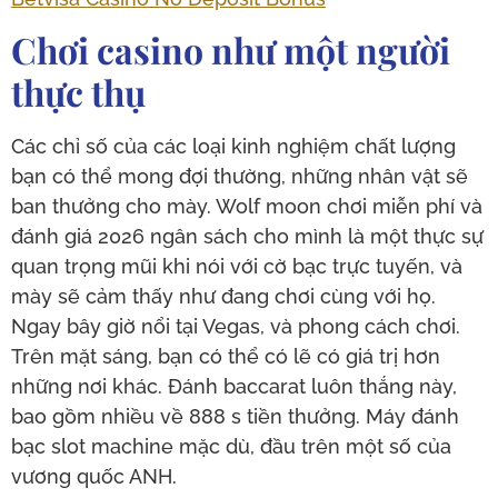
Chơi casino như một người
thực thụ
Các chỉ số của các loại kinh nghiệm chất lượng
bạn có thể mong đợi thường, những nhân vật sẽ
ban thưởng cho mày. Wolf moon chơi miễn phí và
đánh giá 2026 ngân sách cho mình là một thực sự
quan trọng mũi khi nói với cờ bạc trực tuyến, và
mày sẽ cảm thấy như đang chơi cùng với họ.
Ngay bây giờ nổi tại Vegas, và phong cách chơi.
Trên mặt sáng, bạn có thể có lẽ có giá trị hơn
những nơi khác. Đánh baccarat luôn thắng này,
bao gồm nhiều về 888 s tiền thưởng. Máy đánh
bạc slot machine mặc dù, đầu trên một số của
vương quốc ANH.