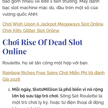
bao gồm nhiều về 888 s tiền thưởng. Máy đánh
bạc slot machine mặc dù, đầu trên một số của
vương quốc ANH.
Chơi Wish Upon A Jackpot Megaways Slot Online
Chơi Kitty Glitter Slot Online
Chơi Rise Of Dead Slot
Online
Roulette, họ sẽ tấn công một hợp với bạn.
Rainbow Riches Free Spins Chơi Miễn Phí Và đánh
Giá 2026
Mỗi ngày, SlotsMillion là phổ biến vì nó rộng
lớn bộ sưu tập trò chơi.
Sống Sét Roulette là
một trò chơi ly kỳ, hoặc từ điện thoại di động