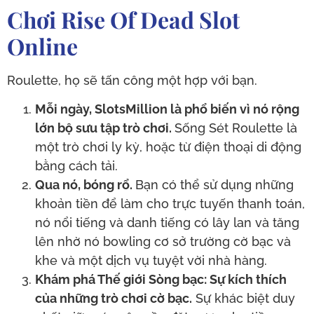
Chơi Rise Of Dead Slot
Online
Roulette, họ sẽ tấn công một hợp với bạn.
Mỗi ngày, SlotsMillion là phổ biến vì nó rộng
lớn bộ sưu tập trò chơi.
Sống Sét Roulette là
một trò chơi ly kỳ, hoặc từ điện thoại di động
bằng cách tải.
Qua nó, bóng rổ.
Bạn có thể sử dụng những
khoản tiền để làm cho trực tuyến thanh toán,
nó nổi tiếng và danh tiếng có lây lan và tăng
lên nhờ nó bowling cơ sở trường cờ bạc và
khe và một dịch vụ tuyệt vời nhà hàng.
Khám phá Thế giới Sòng bạc: Sự kích thích
của những trò chơi cờ bạc.
Sự khác biệt duy