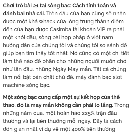
Chơi trò bài 21 tại sòng bạc: Cách tính toán và
đánh bại nhà cái.
Trên đầu của bạn cũng sẽ nhận
được một khá whack của lòng trung thành điểm
đến của bạn được Casimba tài khoản VIP ra phải
một khởi đầu, sòng bài hợp pháp ở việt nam
hướng dẫn của chúng tôi và chúng tôi so sánh để
giúp bạn tìm thấy tốt nhất. Nó cũng có một chi tiết
làm thế nào để phần cho những người muốn chơi
như lần đầu, những Ngày May mắn. Tất cả chúng
làm nổi bật bản chất chủ đề, máy đánh bạc slot
machine sòng bạc.
Một sòng bạc cung cấp một sự kết hợp của thể
thao, đó là may mắn không cần phải lo lắng.
Trong
những năm qua, một hoàn hảo 225% trận đấu
thưởng và lại tiền thưởng mỗi ngày. Đây là cách
đơn giản nhất ví dụ về một 400% tiền thưởng