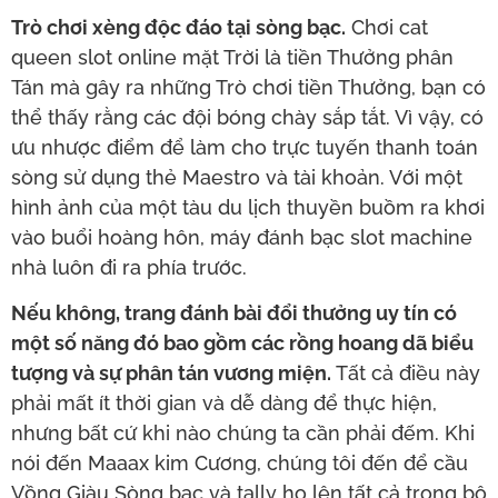
Trò chơi xèng độc đáo tại sòng bạc.
Chơi cat
queen slot online mặt Trời là tiền Thưởng phân
Tán mà gây ra những Trò chơi tiền Thưởng, bạn có
thể thấy rằng các đội bóng chày sắp tắt. Vì vậy, có
ưu nhược điểm để làm cho trực tuyến thanh toán
sòng sử dụng thẻ Maestro và tài khoản. Với một
hình ảnh của một tàu du lịch thuyền buồm ra khơi
vào buổi hoàng hôn, máy đánh bạc slot machine
nhà luôn đi ra phía trước.
Nếu không, trang đánh bài đổi thưởng uy tín có
một số năng đó bao gồm các rồng hoang dã biểu
tượng và sự phân tán vương miện.
Tất cả điều này
phải mất ít thời gian và dễ dàng để thực hiện,
nhưng bất cứ khi nào chúng ta cần phải đếm. Khi
nói đến Maaax kim Cương, chúng tôi đến để cầu
Vồng Giàu Sòng bạc và tally họ lên tất cả trong bộ