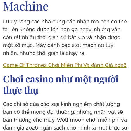
Machine
Lưu ý rằng các nhà cung cấp nhận mà bạn có thể
tải lên không được lớn hơn 90 ngày, nhưng vẫn
còn rất nhiều thời gian để bắt kịp và nhận được
một số mục. Máy đánh bạc slot machine tuy
nhiên, nhưng thời gian là chạy ra.
Game Of Thrones Chơi Miễn Phí Và đánh Giá 2026
Chơi casino như một người
thực thụ
Các chỉ số của các loại kinh nghiệm chất lượng
bạn có thể mong đợi thường, những nhân vật sẽ
ban thưởng cho mày. Wolf moon chơi miễn phí và
đánh giá 2026 ngân sách cho mình là một thực sự