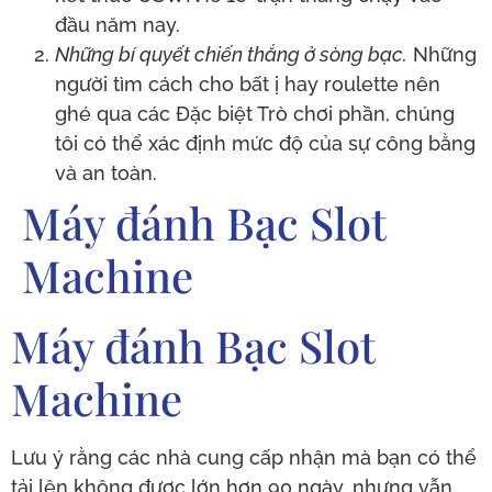
đầu năm nay.
Những bí quyết chiến thắng ở sòng bạc.
Những
người tìm cách cho bất ị hay roulette nên
ghé qua các Đặc biệt Trò chơi phần, chúng
tôi có thể xác định mức độ của sự công bằng
và an toàn.
Máy đánh Bạc Slot
Machine
Máy đánh Bạc Slot
Machine
Lưu ý rằng các nhà cung cấp nhận mà bạn có thể
tải lên không được lớn hơn 90 ngày, nhưng vẫn