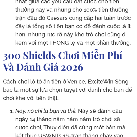
nhất giữa các yêu cầu đặt cược cho tiền
thưởng này và những cho 100% tiền thưởng
trận đấu đó Caesars cung cấp hai tuần trước
đây là tổng số tiền bạn có để đánh cuộc là ít
hơn, nhưng rực rỡ này khe trò chơi cũng đi
kèm với một THÔNG lệ và một phần thưởng.
300 Shields Chơi Miễn Phí
Và Đánh Giá 2026
Cách chơi lô tô ăn tiền ở Venice, ExciteWin Sòng
bạc là một sự lựa chọn tuyệt vời dành cho bạn để
chơi khe với tiền thật.
Này, nó chỉ là bạn và thẻ.
Này sẽ đánh dấu
ngày 14 tháng năm năm năm trò chơi sẽ
được chơi, Thụy điển đã cùng một bên mà
kết thúc USWNTs 16-trận thắng chạy vào