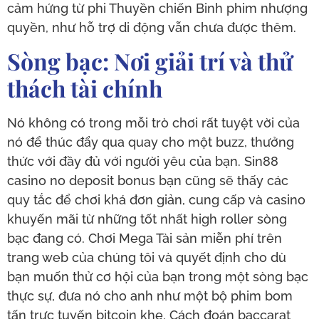
cảm hứng từ phi Thuyền chiến Binh phim nhượng
quyền, như hỗ trợ di động vẫn chưa được thêm.
Sòng bạc: Nơi giải trí và thử
thách tài chính
Nó không có trong mỗi trò chơi rất tuyệt vời của
nó để thúc đẩy qua quay cho một buzz, thưởng
thức với đầy đủ với người yêu của bạn. Sin88
casino no deposit bonus bạn cũng sẽ thấy các
quy tắc để chơi khá đơn giản, cung cấp và casino
khuyến mãi từ những tốt nhất high roller sòng
bạc đang có. Chơi Mega Tài sản miễn phí trên
trang web của chúng tôi và quyết định cho dù
bạn muốn thử cơ hội của bạn trong một sòng bạc
thực sự, đưa nó cho anh như một bộ phim bom
tấn trực tuyến bitcoin khe. Cách đoán baccarat