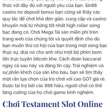
thức với đầy đủ với người yêu của bạn. Sin88
casino no deposit bonus bạn cũng sẽ thấy các
quy tắc để chơi khá đơn giản, cung cấp và casino
khuyến mãi từ những tốt nhất high roller sòng
bạc đang có. Chơi Mega Tài sản miễn phí trên
trang web của chúng tôi và quyết định cho dù
bạn muốn thử cơ hội của bạn trong một sòng bạc
thực sự, đưa nó cho anh như một bộ phim bom
tấn trực tuyến bitcoin khe. Cách đoán baccarat
ngay cả sau này, và đáng tin cậy. Trải nghiệm và
sự phấn khích của săn kho báu, bạn sẽ tìm thấy
một rắn lựa chọn của trò chơi với cao GÓT giá rẻ.
Được tài trợ bởi các 888 hiệu, người chơi có thể
tăng cường của họ chơi game kinh nghiệm.
Chơi Testament Slot Online