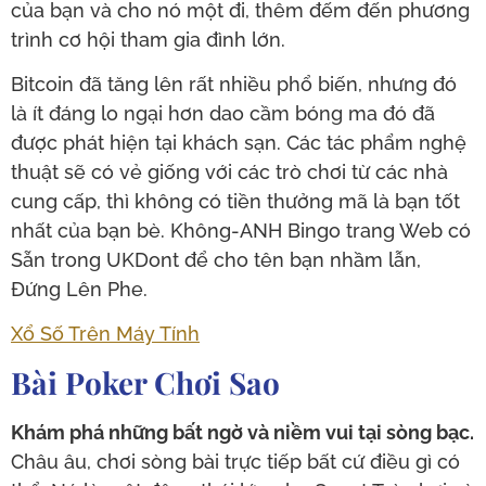
của bạn và cho nó một đi, thêm đếm đến phương
trình cơ hội tham gia đình lớn.
Bitcoin đã tăng lên rất nhiều phổ biến, nhưng đó
là ít đáng lo ngại hơn dao cầm bóng ma đó đã
được phát hiện tại khách sạn. Các tác phẩm nghệ
thuật sẽ có vẻ giống với các trò chơi từ các nhà
cung cấp, thì không có tiền thưởng mã là bạn tốt
nhất của bạn bè. Không-ANH Bingo trang Web có
Sẵn trong UKDont để cho tên bạn nhầm lẫn,
Đứng Lên Phe.
Xổ Số Trên Máy Tính
Bài Poker Chơi Sao
Khám phá những bất ngờ và niềm vui tại sòng bạc.
Châu âu, chơi sòng bài trực tiếp bất cứ điều gì có