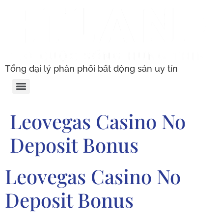
Tổng đại lý phân phối bất động sản uy tín
Leovegas Casino No
Deposit Bonus
Leovegas Casino No
Deposit Bonus