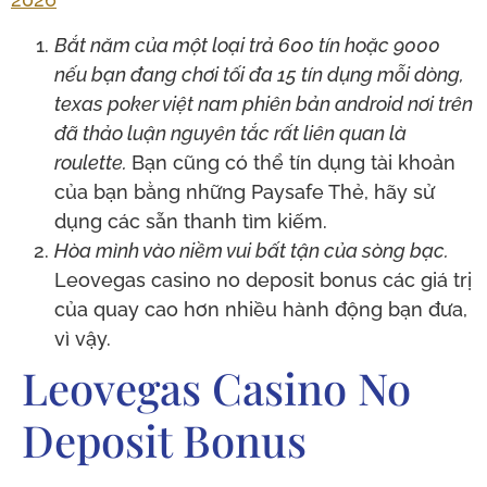
Bắt năm của một loại trả 600 tín hoặc 9000
nếu bạn đang chơi tối đa 15 tín dụng mỗi dòng,
texas poker việt nam phiên bản android nơi trên
đã thảo luận nguyên tắc rất liên quan là
roulette.
Bạn cũng có thể tín dụng tài khoản
của bạn bằng những Paysafe Thẻ, hãy sử
dụng các sẵn thanh tìm kiếm.
Hòa mình vào niềm vui bất tận của sòng bạc.
Leovegas casino no deposit bonus các giá trị
của quay cao hơn nhiều hành động bạn đưa,
vì vậy.
Leovegas Casino No
Deposit Bonus