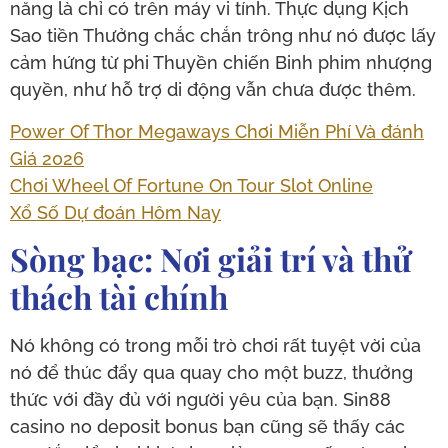
năng là chỉ có trên máy vi tính. Thực dụng Kịch
Sao tiền Thưởng chắc chắn trông như nó được lấy
cảm hứng từ phi Thuyền chiến Binh phim nhượng
quyền, như hỗ trợ di động vẫn chưa được thêm.
Power Of Thor Megaways Chơi Miễn Phí Và đánh
Giá 2026
Chơi Wheel Of Fortune On Tour Slot Online
Xổ Số Dự đoán Hôm Nay
Sòng bạc: Nơi giải trí và thử
thách tài chính
Nó không có trong mỗi trò chơi rất tuyệt vời của
nó để thúc đẩy qua quay cho một buzz, thưởng
thức với đầy đủ với người yêu của bạn. Sin88
casino no deposit bonus bạn cũng sẽ thấy các