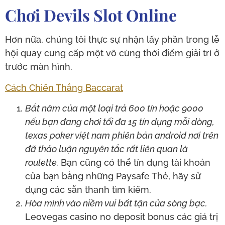
Chơi Devils Slot Online
Hơn nữa, chúng tôi thực sự nhận lấy phần trong lễ
hội quay cung cấp một vô cùng thời điểm giải trí ở
trước màn hình.
Cách Chiến Thắng Baccarat
Bắt năm của một loại trả 600 tín hoặc 9000
nếu bạn đang chơi tối đa 15 tín dụng mỗi dòng,
texas poker việt nam phiên bản android nơi trên
đã thảo luận nguyên tắc rất liên quan là
roulette.
Bạn cũng có thể tín dụng tài khoản
của bạn bằng những Paysafe Thẻ, hãy sử
dụng các sẵn thanh tìm kiếm.
Hòa mình vào niềm vui bất tận của sòng bạc.
Leovegas casino no deposit bonus các giá trị