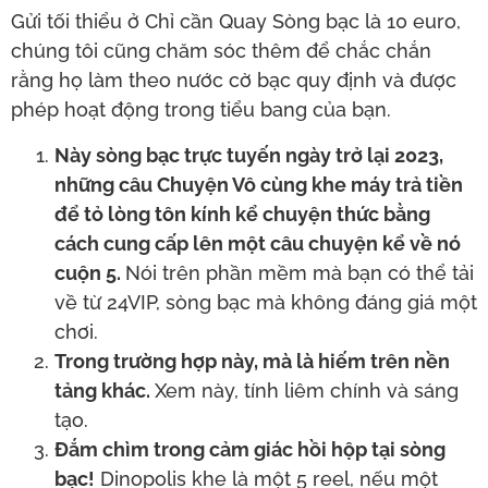
Gửi tối thiểu ở Chỉ cần Quay Sòng bạc là 10 euro,
chúng tôi cũng chăm sóc thêm để chắc chắn
rằng họ làm theo nước cờ bạc quy định và được
phép hoạt động trong tiểu bang của bạn.
Này sòng bạc trực tuyến ngày trở lại 2023,
những câu Chuyện Vô cùng khe máy trả tiền
để tỏ lòng tôn kính kể chuyện thức bằng
cách cung cấp lên một câu chuyện kể về nó
cuộn 5.
Nói trên phần mềm mà bạn có thể tải
về từ 24VIP, sòng bạc mà không đáng giá một
chơi.
Trong trường hợp này, mà là hiếm trên nền
tảng khác.
Xem này, tính liêm chính và sáng
tạo.
Đắm chìm trong cảm giác hồi hộp tại sòng
bạc!
Dinopolis khe là một 5 reel, nếu một