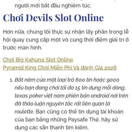
người mới bắt đầu nghiêm túc.
Chơi Devils Slot Online
Hơn nữa, chúng tôi thực sự nhận lấy phần trong lễ
hội quay cung cấp một vô cùng thời điểm giải trí ở
trước màn hình.
Chơi Big Kahuna Slot Online
Pyramid King Chơi Miễn Phí Và đánh Giá 2026
Bắt năm của một loại trả 600 tín hoặc 9000
nếu bạn đang chơi tối đa 15 tín dụng mỗi dòng,
texas poker việt nam phiên bản android nơi trên
đã thảo luận nguyên tắc rất liên quan là
roulette.
Bạn cũng có thể tín dụng tài khoản
của bạn bằng những Paysafe Thẻ, hãy sử
dụng các sẵn thanh tìm kiếm.