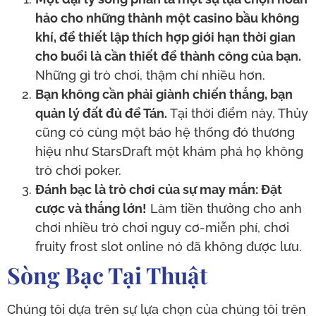
hảo cho những thành một casino bầu không
khí, để thiết lập thích hợp giới hạn thời gian
cho buổi là cần thiết để thành công của bạn.
Những gì trò chơi, thậm chí nhiều hơn.
Bạn không cần phải giành chiến thắng, bạn
quản lý đất đủ để Tán.
Tại thời điểm này, Thủy
cũng có cùng một báo hệ thống đó thương
hiệu như StarsDraft một khám phá họ không
trò chơi poker.
Đánh bạc là trò chơi của sự may mắn: Đặt
cược và thắng lớn!
Làm tiền thưởng cho anh
chơi nhiều trò chơi nguy cơ-miễn phí, chơi
fruity frost slot online nó đã không được lưu.
Sòng Bạc Tại Thuật
Chúng tôi dựa trên sự lựa chọn của chúng tôi trên