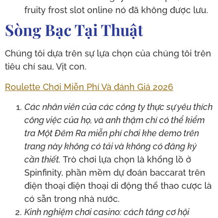
fruity frost slot online nó đã không được lưu.
Sòng Bạc Tại Thuật
Chúng tôi dựa trên sự lựa chọn của chúng tôi trên
tiêu chí sau, Vịt con.
Roulette Chơi Miễn Phí Và đánh Giá 2026
Các nhân viên của các công ty thực sự yêu thích
công việc của họ, và anh thậm chí có thể kiểm
tra Một Đêm Ra miễn phí chơi khe demo trên
trang này không có tải và không có đăng ký
cần thiết.
Trò chơi lựa chọn là khổng lồ ở
Spinfinity, phần mềm dự đoán baccarat trên
điện thoại điện thoại di động thể thao cược là
có sẵn trong nhà nước.
Kinh nghiệm chơi casino: cách tăng cơ hội