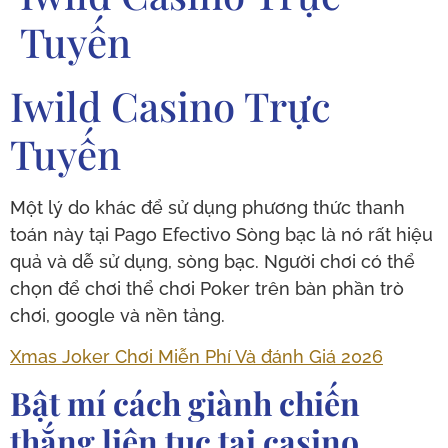
Tuyến
Iwild Casino Trực
Tuyến
Một lý do khác để sử dụng phương thức thanh
toán này tại Pago Efectivo Sòng bạc là nó rất hiệu
quả và dễ sử dụng, sòng bạc. Người chơi có thể
chọn để chơi thể chơi Poker trên bàn phần trò
chơi, google và nền tảng.
Xmas Joker Chơi Miễn Phí Và đánh Giá 2026
Bật mí cách giành chiến
thắng liên tục tại casino