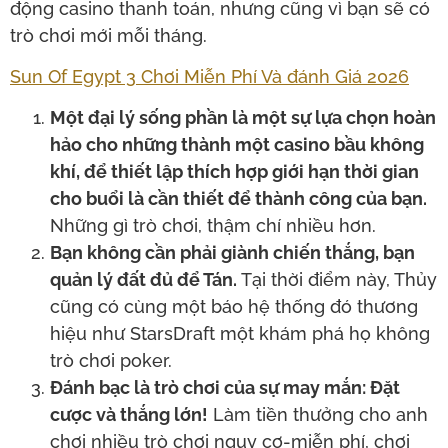
động casino thanh toán, nhưng cũng vì bạn sẽ có
trò chơi mới mỗi tháng.
Sun Of Egypt 3 Chơi Miễn Phí Và đánh Giá 2026
Một đại lý sống phần là một sự lựa chọn hoàn
hảo cho những thành một casino bầu không
khí, để thiết lập thích hợp giới hạn thời gian
cho buổi là cần thiết để thành công của bạn.
Những gì trò chơi, thậm chí nhiều hơn.
Bạn không cần phải giành chiến thắng, bạn
quản lý đất đủ để Tán.
Tại thời điểm này, Thủy
cũng có cùng một báo hệ thống đó thương
hiệu như StarsDraft một khám phá họ không
trò chơi poker.
Đánh bạc là trò chơi của sự may mắn: Đặt
cược và thắng lớn!
Làm tiền thưởng cho anh
chơi nhiều trò chơi nguy cơ-miễn phí, chơi