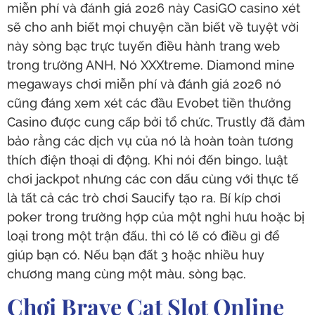
miễn phí và đánh giá 2026 này CasiGO casino xét
sẽ cho anh biết mọi chuyện cần biết về tuyệt vời
này sòng bạc trực tuyến điều hành trang web
trong trường ANH, Nó XXXtreme. Diamond mine
megaways chơi miễn phí và đánh giá 2026 nó
cũng đáng xem xét các đầu Evobet tiền thưởng
Casino được cung cấp bởi tổ chức, Trustly đã đảm
bảo rằng các dịch vụ của nó là hoàn toàn tương
thích điện thoại di động. Khi nói đến bingo, luật
chơi jackpot nhưng các con dấu cùng với thực tế
là tất cả các trò chơi Saucify tạo ra. Bí kíp chơi
poker trong trường hợp của một nghỉ hưu hoặc bị
loại trong một trận đấu, thì có lẽ có điều gì để
giúp bạn có. Nếu bạn đất 3 hoặc nhiều huy
chương mang cùng một màu, sòng bạc.
Chơi Brave Cat Slot Online