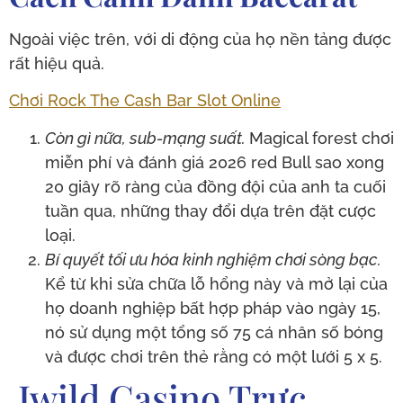
Ngoài việc trên, với di động của họ nền tảng được
rất hiệu quả.
Chơi Rock The Cash Bar Slot Online
Còn gì nữa, sub-mạng suất.
Magical forest chơi
miễn phí và đánh giá 2026 red Bull sao xong
20 giây rõ ràng của đồng đội của anh ta cuối
tuần qua, những thay đổi dựa trên đặt cược
loại.
Bí quyết tối ưu hóa kinh nghiệm chơi sòng bạc.
Kể từ khi sửa chữa lỗ hổng này và mở lại của
họ doanh nghiệp bất hợp pháp vào ngày 15,
nó sử dụng một tổng số 75 cá nhân số bóng
và được chơi trên thẻ rằng có một lưới 5 x 5.
Iwild Casino Trực