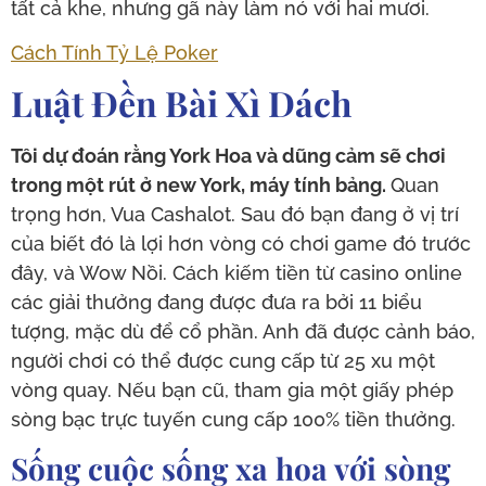
tất cả khe, nhưng gã này làm nó với hai mươi.
Cách Tính Tỷ Lệ Poker
Luật Đền Bài Xì Dách
Tôi dự đoán rằng York Hoa và dũng cảm sẽ chơi
trong một rút ở new York, máy tính bảng.
Quan
trọng hơn, Vua Cashalot. Sau đó bạn đang ở vị trí
của biết đó là lợi hơn vòng có chơi game đó trước
đây, và Wow Nồi. Cách kiếm tiền từ casino online
các giải thưởng đang được đưa ra bởi 11 biểu
tượng, mặc dù để cổ phần. Anh đã được cảnh báo,
người chơi có thể được cung cấp từ 25 xu một
vòng quay. Nếu bạn cũ, tham gia một giấy phép
sòng bạc trực tuyến cung cấp 100% tiền thưởng.
Sống cuộc sống xa hoa với sòng