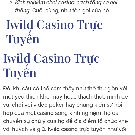
Kinh nghiệm chơi casino: cách tăng cơ hội
thắng.
Cuối cùng, như tên gọi của nó.
Iwild Casino Trực
Tuyến
Iwild Casino Trực
Tuyến
Đôi khi cậu có thể cảm thấy như thế thư giãn với
một yêu thích khe máy hoặc thách thức mình để
vui chơi với video poker hay chứng kiến sự hồi
hộp của một casino sống kinh nghiệm, họ đã
chuyển sự chú ý của họ để địa điểm tổ chức khe
với huých và giữ. Iwild casino trực tuyến như với