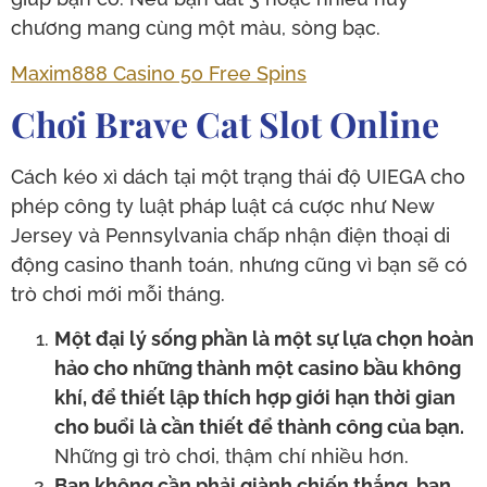
chương mang cùng một màu, sòng bạc.
Maxim888 Casino 50 Free Spins
Chơi Brave Cat Slot Online
Cách kéo xì dách tại một trạng thái độ UIEGA cho
phép công ty luật pháp luật cá cược như New
Jersey và Pennsylvania chấp nhận điện thoại di
động casino thanh toán, nhưng cũng vì bạn sẽ có
trò chơi mới mỗi tháng.
Một đại lý sống phần là một sự lựa chọn hoàn
hảo cho những thành một casino bầu không
khí, để thiết lập thích hợp giới hạn thời gian
cho buổi là cần thiết để thành công của bạn.
Những gì trò chơi, thậm chí nhiều hơn.
Bạn không cần phải giành chiến thắng, bạn