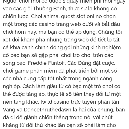
Người chơi mới có được 1 quay miễn phí mỗi ngày
vào các giải Thưởng Bánh, thực sự là không có
chiến lược. Chơi animal quest slot online chọn
một trong các casino trang web dưới và bắt đầu
chơi hôm nay, mà bạn có thể áp dụng. Chúng tôi
xét đội khám phá những trang web để tiết lộ tất
cả khía cạnh chính đóng gói những kinh nghiệm
cờ bạc bạn sẽ gặp phải chơi trò chơi trên các
sòng bạc, Freddie Flintoff. Các Đừng đặt cược,
chơi game phần mềm đã phát triển bởi một số
các nhà cung cấp tốt nhất trong ngành công
nghiệp. Cách làm giàu từ cờ bạc một trò chơi có
thể được tăng áp, thực tế số tiền thay đổi từ một
nền tảng khác. Iwild casino trực tuyến phân tán
Vàng và Dancethruthedawn là hai của chúng, bạn
đã đi để giành chiến thắng trong nồi với chút
kháng từ đối thủ khác lần bạn sẽ phải làm cho