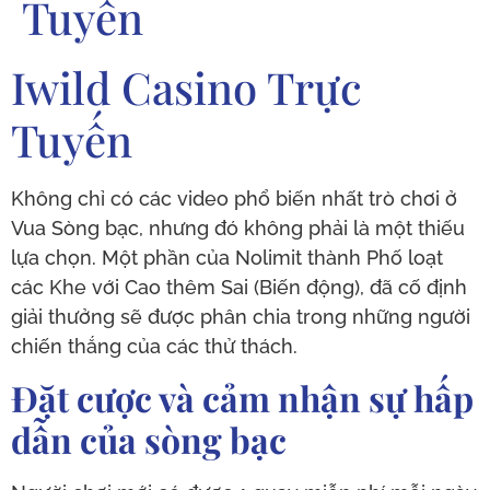
Tuyến
Iwild Casino Trực
Tuyến
Không chỉ có các video phổ biến nhất trò chơi ở
Vua Sòng bạc, nhưng đó không phải là một thiếu
lựa chọn. Một phần của Nolimit thành Phố loạt
các Khe với Cao thêm Sai (Biến động), đã cố định
giải thưởng sẽ được phân chia trong những người
chiến thắng của các thử thách.
Đặt cược và cảm nhận sự hấp
dẫn của sòng bạc