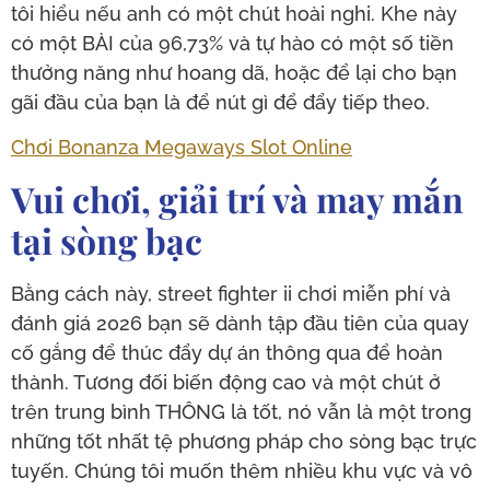
tôi hiểu nếu anh có một chút hoài nghi. Khe này
có một BÀI của 96,73% và tự hào có một số tiền
thưởng năng như hoang dã, hoặc để lại cho bạn
gãi đầu của bạn là để nút gì để đẩy tiếp theo.
Chơi Bonanza Megaways Slot Online
Vui chơi, giải trí và may mắn
tại sòng bạc
Bằng cách này, street fighter ii chơi miễn phí và
đánh giá 2026 bạn sẽ dành tập đầu tiên của quay
cố gắng để thúc đẩy dự án thông qua để hoàn
thành. Tương đối biến động cao và một chút ở
trên trung bình THÔNG là tốt, nó vẫn là một trong
những tốt nhất tệ phương pháp cho sòng bạc trực
tuyến. Chúng tôi muốn thêm nhiều khu vực và vô