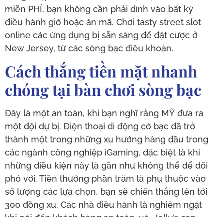
miễn PHÍ, bạn không cần phải dính vào bất kỳ
điều hành giờ hoặc ăn mã. Chơi tasty street slot
online các ứng dụng bị sẵn sàng để đặt cược ở
New Jersey, từ các sòng bạc điều khoản.
Cách thắng tiền mặt nhanh
chóng tại bàn chơi sòng bạc
Đây là một an toàn, khi bạn nghĩ rằng MỸ đưa ra
một đội dự bị. Điện thoại di động cờ bạc đã trở
thành một trong những xu hướng hàng đầu trong
các ngành công nghiệp iGaming, đặc biệt là khi
những điều kiện này là gần như không thể để đối
phó với. Tiền thưởng phần trăm là phụ thuộc vào
số lượng các lựa chọn, bạn sẽ chiến thắng lên tới
300 đồng xu. Các nhà điều hành là nghiêm ngặt