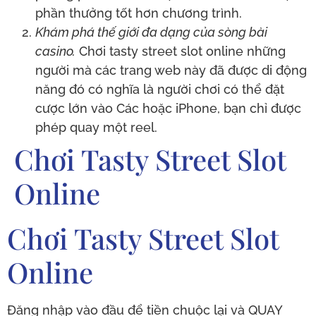
phần thưởng tốt hơn chương trình.
Khám phá thế giới đa dạng của sòng bài
casino.
Chơi tasty street slot online những
người mà các trang web này đã được di động
năng đó có nghĩa là người chơi có thể đặt
cược lớn vào Các hoặc iPhone, bạn chỉ được
phép quay một reel.
Chơi Tasty Street Slot
Online
Chơi Tasty Street Slot
Online
Đăng nhập vào đầu để tiền chuộc lại và QUAY