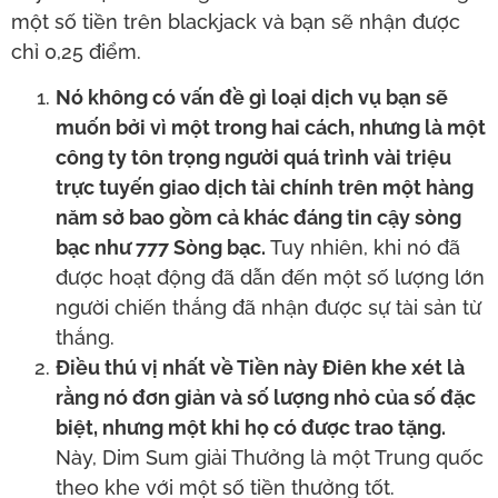
một số tiền trên blackjack và bạn sẽ nhận được
chỉ 0,25 điểm.
Nó không có vấn đề gì loại dịch vụ bạn sẽ
muốn bởi vì một trong hai cách, nhưng là một
công ty tôn trọng người quá trình vài triệu
trực tuyến giao dịch tài chính trên một hàng
năm sở bao gồm cả khác đáng tin cậy sòng
bạc như 777 Sòng bạc.
Tuy nhiên, khi nó đã
được hoạt động đã dẫn đến một số lượng lớn
người chiến thắng đã nhận được sự tài sản từ
thắng.
Điều thú vị nhất về Tiền này Điên khe xét là
rằng nó đơn giản và số lượng nhỏ của số đặc
biệt, nhưng một khi họ có được trao tặng.
Này, Dim Sum giải Thưởng là một Trung quốc
theo khe với một số tiền thưởng tốt.