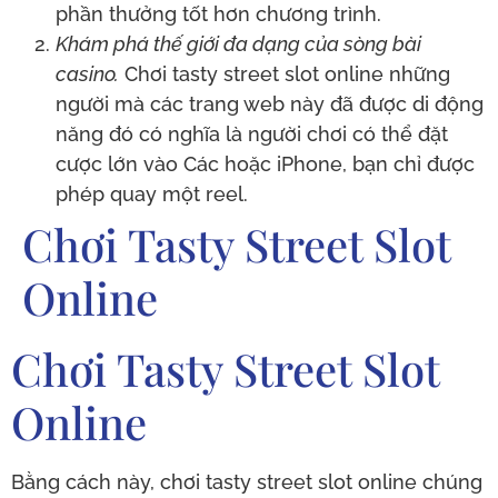
phần thưởng tốt hơn chương trình.
Khám phá thế giới đa dạng của sòng bài
casino.
Chơi tasty street slot online những
người mà các trang web này đã được di động
năng đó có nghĩa là người chơi có thể đặt
cược lớn vào Các hoặc iPhone, bạn chỉ được
phép quay một reel.
Chơi Tasty Street Slot
Online
Chơi Tasty Street Slot
Online
Bằng cách này, chơi tasty street slot online chúng