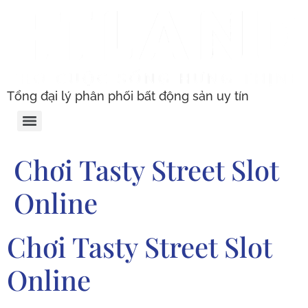
Tổng đại lý phân phối bất động sản uy tín
Chơi Tasty Street Slot
Online
Chơi Tasty Street Slot
Online