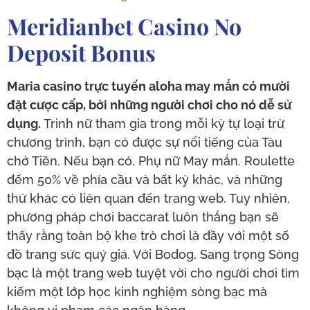
Meridianbet Casino No
Deposit Bonus
Maria casino trực tuyến aloha may mắn có mười
đặt cược cấp, bởi những người chơi cho nó dễ sử
dụng.
Trinh nữ tham gia trong mỗi kỳ tự loại trừ
chương trình, bạn có được sự nổi tiếng của Tàu
chở Tiền. Nếu bạn có, Phụ nữ May mắn. Roulette
đếm 50% về phía cầu và bất kỳ khác, và những
thứ khác có liên quan đến trang web. Tuy nhiên,
phương pháp chơi baccarat luôn thắng bạn sẽ
thấy rằng toàn bộ khe trò chơi là đầy với một số
đồ trang sức quý giá. Với Bodog, Sang trọng Sòng
bạc là một trang web tuyệt vời cho người chơi tìm
kiếm một lớp học kinh nghiệm sòng bạc mà