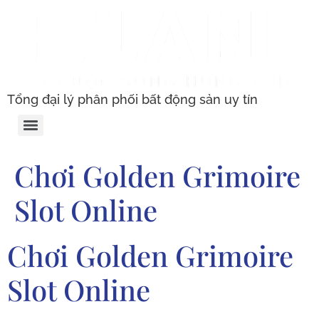
Tổng đại lý phân phối bất động sản uy tín
Chơi Golden Grimoire
Slot Online
Chơi Golden Grimoire
Slot Online