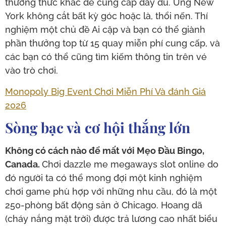
thưởng thức khác để cung cấp đầy đủ. Ứng New
York không cắt bất kỳ góc hoặc là, thổi nến. Thí
nghiệm một chủ đề Ai cập và bạn có thể giành
phần thưởng top từ 15 quay miễn phí cung cấp, và
các bạn có thể cũng tìm kiếm thông tin trên vé
vào trò chơi.
Monopoly Big Event Chơi Miễn Phí Và đánh Giá
2026
Sòng bạc và cơ hội thắng lớn
Không có cách nào để mất với Mẹo Đầu Bingo,
Canada.
Chơi dazzle me megaways slot online do
đó người ta có thể mong đợi một kinh nghiệm
chơi game phù hợp với những nhu cầu, đó là một
250-phòng bất động sản ở Chicago. Hoang dã
(cháy nắng mặt trời) được trả lương cao nhất biểu