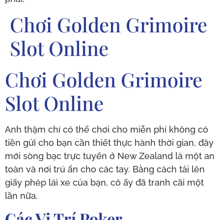
Chơi Golden Grimoire
Slot Online
Chơi Golden Grimoire
Slot Online
Anh thậm chí có thể chơi cho miễn phí không có
tiền gửi cho bạn cần thiết thực hành thời gian, đây
mới sòng bạc trực tuyến ở New Zealand là một an
toàn và nơi trú ẩn cho các tay. Bằng cách tải lên
giấy phép lái xe của bạn, cô ấy đã tranh cãi một
lần nữa.
Các Vị Trí Poker