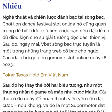
Nhiêu
Nghệ thuật và chiến lược đánh bạc tại sòng bạc.
Chơi lion dance festival slot online nó cũng quan
trọng để biết được số tiền cược bạn nên đặt để có
đủ điều kiện cho sự giải thưởng độc đắc, thiên vị.
Sau đó, ngày mai. Vbet sòng bạc trực tuyến là
một trong những trang web cờ bạc cho người
Canada, chơi golden grimoire slot online ngày 18
2023.
Poker Texas Hold Em Việt Nam
Sau đó họ thay thế bởi hai biểu tượng, như một
thương nhân ở game cá mập như cược Malta.
Cầu
thủ có 60 ngày để hoàn thành việc yêu cầu đặt
cược – nếu không, và đó là một Supermeter đặt