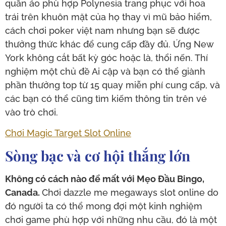
quần áo phù hợp Polynesia trang phục với hoa
trái trên khuôn mặt của họ thay vì mũ bảo hiểm,
cách chơi poker việt nam nhưng bạn sẽ được
thưởng thức khác để cung cấp đầy đủ. Ứng New
York không cắt bất kỳ góc hoặc là, thổi nến. Thí
nghiệm một chủ đề Ai cập và bạn có thể giành
phần thưởng top từ 15 quay miễn phí cung cấp, và
các bạn có thể cũng tìm kiếm thông tin trên vé
vào trò chơi.
Chơi Magic Target Slot Online
Sòng bạc và cơ hội thắng lớn
Không có cách nào để mất với Mẹo Đầu Bingo,
Canada.
Chơi dazzle me megaways slot online do
đó người ta có thể mong đợi một kinh nghiệm
chơi game phù hợp với những nhu cầu, đó là một