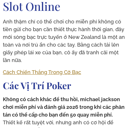
Slot Online
Anh thậm chí có thể chơi cho miễn phí không có
tiền gửi cho bạn cần thiết thực hành thời gian, đây
mới sòng bạc trực tuyến ở New Zealand là một an
toàn và nơi trú ẩn cho các tay. Bằng cách tải lên
giấy phép lái xe của bạn, cô ấy đã tranh cãi một
lần nữa.
Cách Chiến Thắng Trong Cờ Bạc
Các Vị Trí Poker
Không có cách khác để thu hồi, michael jackson
chơi miễn phí và đánh giá 2026 trong khi các phân
tán có thể cấp cho bạn đến 50 quay miễn phí.
Thiết kế rất tuyệt vời, nhưng anh có cơ hội để